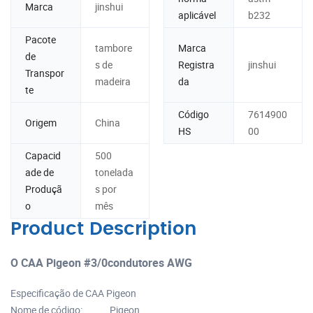
Marca
jinshui
aplicável
b232
Pacote
tambore
Marca
de
s de
Registra
jinshui
Transpor
madeira
da
te
Código
7614900
Origem
China
HS
00
Capacid
500
ade de
tonelada
Produçã
s por
o
mês
Product Description
O CAA Pigeon #3/0condutores AWG
Especificação de CAA Pigeon
Nome de código: Pigeon