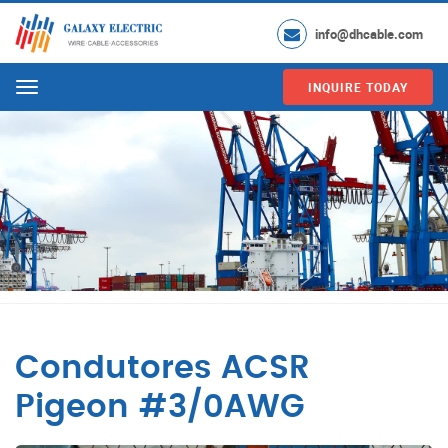
info@dhcable.com
INQUIRE TODAY
Menu
Condutores ACSR
Pigeon #3/0AWG