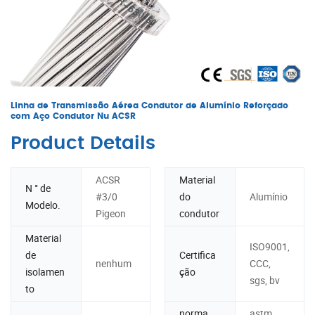
Linha de Transmissão Aérea Condutor de Alumínio Reforçado
com Aço Condutor Nu ACSR
Product Details
ACSR
Material
N ° de
#3/0
do
Alumínio
Modelo.
Pigeon
condutor
Material
ISO9001,
de
Certifica
nenhum
CCC,
isolamen
ção
sgs, bv
to
norma
astm